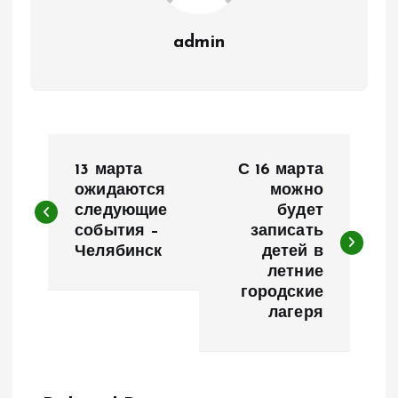
admin
Н
13 марта
С 16 марта
а
ожидаются
можно
следующие
будет
события –
записать
в
Челябинск
детей в
летние
и
городские
лагеря
г
а