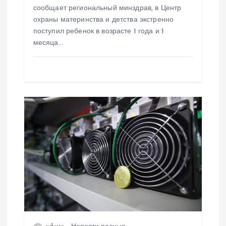
с
сообщает региональный минздрав, в Центр
охраны материнства и детства экстренно
я
поступил ребенок в возрасте 1 года и 1
месяца…
м