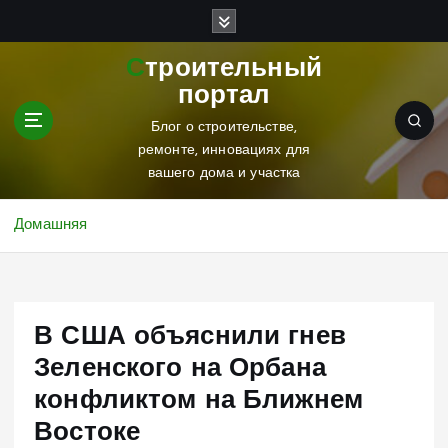
П
е
р
Строительный
е
портал
й
т
Блог о строительстве,
и
ремонте, инновациях для
к
вашего дома и участка
с
о
Домашняя
д
е
р
ж
В США объяснили гнев
и
м
Зеленского на Орбана
о
конфликтом на Ближнем
м
у
Востоке