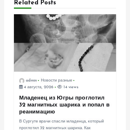
Related Posts
ц
и
я
п
о
з
admin
Новости разные
4 августа, 2026
14 views
а
Младенец из Югры проглотил
п
32 магнитных шарика и попал в
реанимацию
и
В Сургуте врачи спасли младенца, который
проглотил 32 магнитных шарика. Как