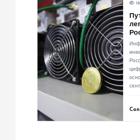
п
18
Пу
и
ле
Ро
с
Инф
инв
я
Рос
циф
м
осно
сен
Con