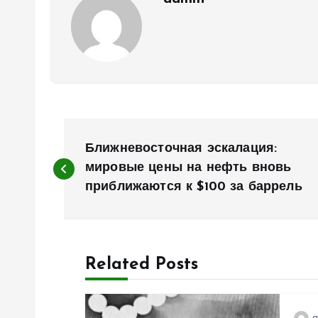
Н
Ближневосточная эскалация:
а
мировые цены на нефть вновь
приближаются к $100 за баррель
в
и
Related Posts
г
a