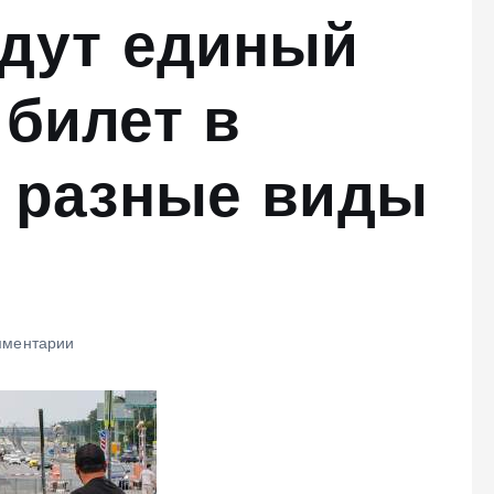
едут единый
билет в
а разные виды
мментарии