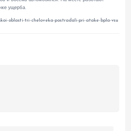
ов и восемь автомобилей. На месте работают
нке ущерба.
koi-oblasti-tri-cheloveka-postradali-pri-atake-bpla-vsu