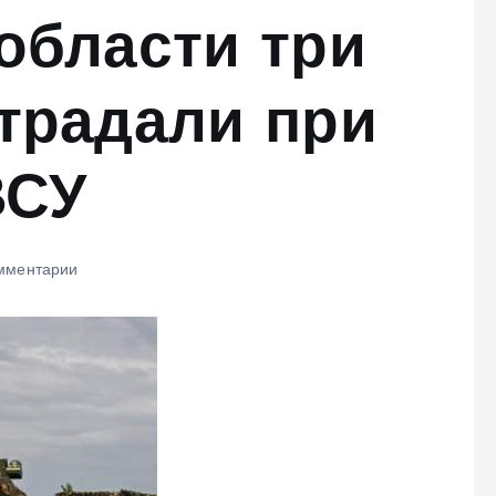
области три
традали при
ВСУ
мментарии