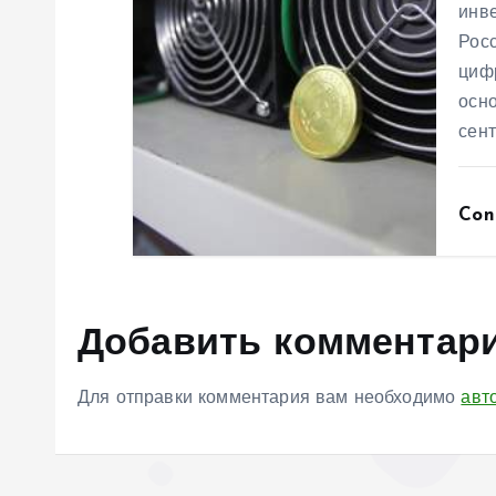
я
инв
Рос
м
циф
осно
сен
Con
Добавить комментар
Для отправки комментария вам необходимо
авт