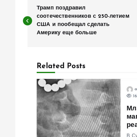
Н
Трамп поздравил
а
соотечественников с 250-летием
США и пообещал сделать
Америку еще больше
в
и
Related Posts
г
а
a
16
ц
Мл
ма
и
ре
В Су