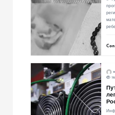
я
прог
рег
п
мате
ребе
о
з
Con
а
п
a
16
и
Пу
ле
с
Ро
Инф