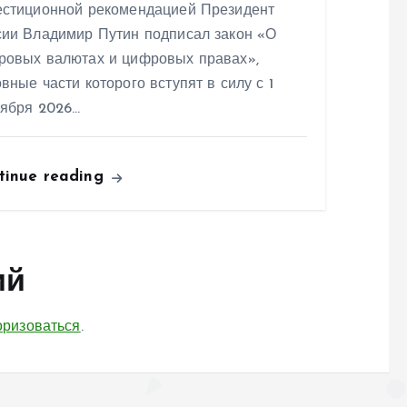
естиционной рекомендацией Президент
сии Владимир Путин подписал закон «О
ровых валютах и цифровых правах»,
вные части которого вступят в силу с 1
тября 2026…
tinue reading
ий
оризоваться
.