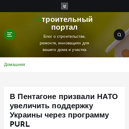
П
е
р
Строительный
е
портал
й
т
Блог о строительстве,
и
ремонте, инновациях для
к
вашего дома и участка
с
о
Домашняя
д
е
р
ж
В Пентагоне призвали НАТО
и
м
увеличить поддержку
о
Украины через программу
м
у
PURL