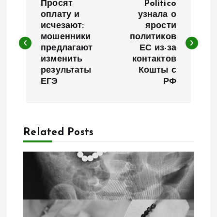
Просят
Politico
а
оплату и
узнала о
исчезают:
ярости
мошенники
политиков
в
предлагают
ЕС из-за
изменить
контактов
и
результаты
Кошты с
ЕГЭ
РФ
г
а
Related Posts
ц
и
я
п