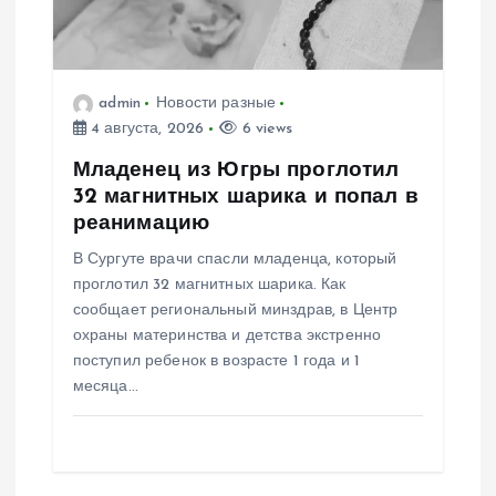
о
з
admin
Новости разные
4 августа, 2026
6 views
а
Младенец из Югры проглотил
п
32 магнитных шарика и попал в
реанимацию
и
В Сургуте врачи спасли младенца, который
проглотил 32 магнитных шарика. Как
с
сообщает региональный минздрав, в Центр
охраны материнства и детства экстренно
я
поступил ребенок в возрасте 1 года и 1
месяца…
м