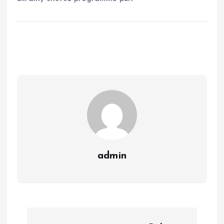
admin
Н