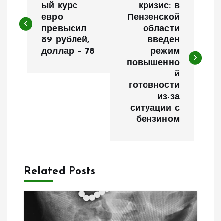
а
ый курс
кризис: в
евро
Пензенской
превысил
области
в
89 рублей,
введен
доллар – 78
режим
и
повышенно
й
г
готовности
из-за
а
ситуации с
бензином
ц
и
Related Posts
я
п