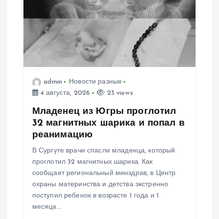
о
з
а
п
admin
Новости разные
4 августа, 2026
23 views
и
Младенец из Югры проглотил
с
32 магнитных шарика и попал в
реанимацию
я
В Сургуте врачи спасли младенца, который
проглотил 32 магнитных шарика. Как
м
сообщает региональный минздрав, в Центр
охраны материнства и детства экстренно
поступил ребенок в возрасте 1 года и 1
месяца…