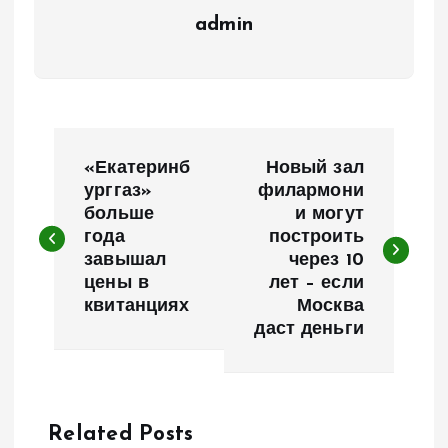
admin
Н
«Екатеринб
Новый зал
а
урггаз»
филармони
больше
и могут
года
построить
в
завышал
через 10
цены в
лет – если
и
квитанциях
Москва
даст деньги
г
а
Related Posts
ц