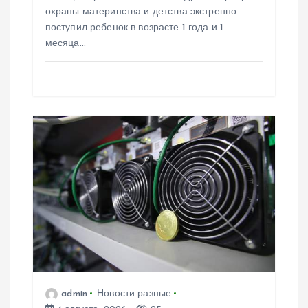
охраны материнства и детства экстренно
я
поступил ребенок в возрасте 1 года и 1
месяца…
м
admin
Новости разные