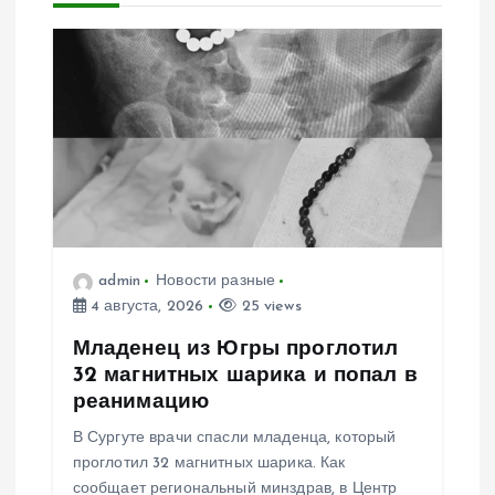
и
я
п
о
з
admin
Новости разные
4 августа, 2026
25 views
а
Младенец из Югры проглотил
п
32 магнитных шарика и попал в
реанимацию
и
В Сургуте врачи спасли младенца, который
проглотил 32 магнитных шарика. Как
с
сообщает региональный минздрав, в Центр