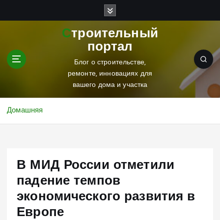
П
е
р
Строительный
е
портал
й
т
Блог о строительстве,
и
ремонте, инновациях для
к
вашего дома и участка
с
о
Домашняя
д
е
р
ж
В МИД России отметили
и
м
падение темпов
о
экономического развития в
м
у
Европе