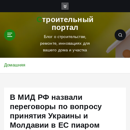
П
е
р
Строительный
е
портал
й
т
Блог о строительстве,
и
ремонте, инновациях для
к
вашего дома и участка
с
о
Домашняя
д
е
р
ж
В МИД РФ назвали
и
м
переговоры по вопросу
о
принятия Украины и
м
у
Молдавии в ЕС пиаром