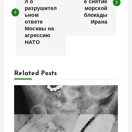
л о
е снятие
в
разрушител
морской
ьном
блокады
и
ответе
Ирана
Москвы на
г
агрессию
НАТО
а
ц
Related Posts
и
я
п
о