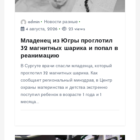
з
а
admin
Новости разные
4 августа, 2026
23 views
п
Младенец из Югры проглотил
и
32 магнитных шарика и попал в
реанимацию
с
В Сургуте врачи спасли младенца, который
проглотил 32 магнитных шарика. Как
я
сообщает региональный минздрав, в Центр
охраны материнства и детства экстренно
м
поступил ребенок в возрасте 1 года и 1
месяца…