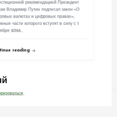
естиционной рекомендацией Президент
сии Владимир Путин подписал закон «О
ровых валютах и цифровых правах»,
вные части которого вступят в силу с 1
тября 2026…
tinue reading
ий
оризоваться
.