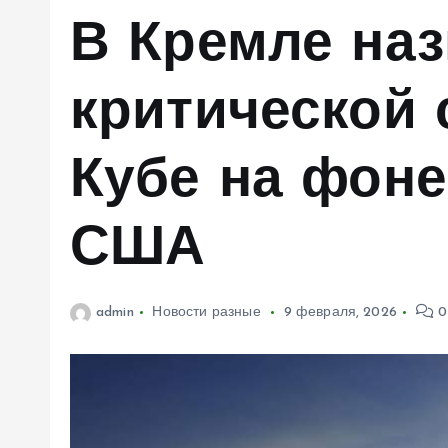
м
В Кремле на
у
критической 
Кубе на фоне
США
admin
Новости разные
9 февраля, 2026
0