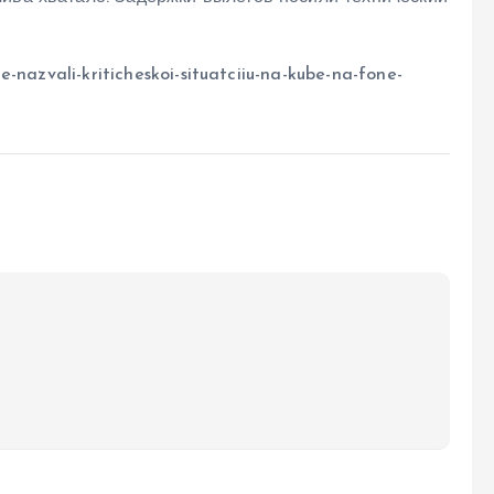
-nazvali-kriticheskoi-situatciiu-na-kube-na-fone-