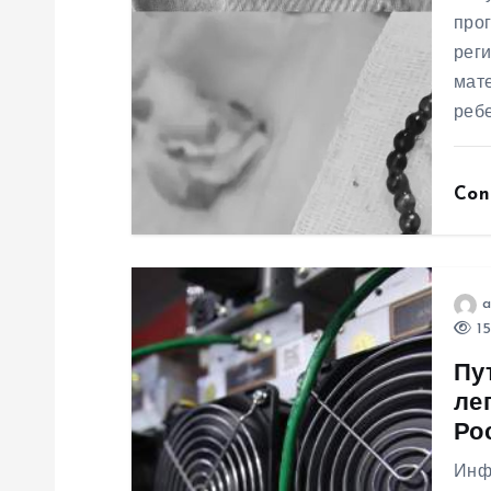
я
прог
рег
мате
п
ребе
о
Con
з
а
a
п
15
Пу
и
ле
Ро
с
Инф