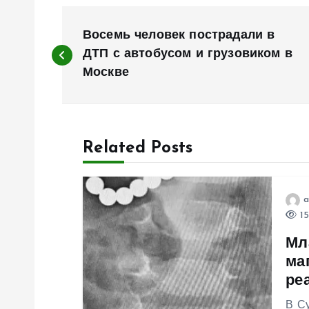
Н
Восемь человек пострадали в
а
ДТП с автобусом и грузовиком в
Москве
в
и
Related Posts
г
a
а
15
Мл
ц
ма
ре
и
В Су