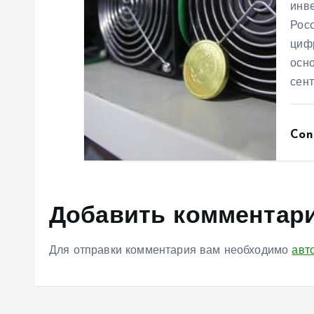
инв
я
Рос
циф
м
осно
сен
Con
Добавить комментар
Для отправки комментария вам необходимо
авт