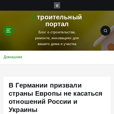
П
е
р
Строительный
е
портал
й
т
Блог о строительстве,
и
ремонте, инновациях для
к
вашего дома и участка
с
о
Домашняя
д
е
р
ж
В Германии призвали
и
м
страны Европы не касаться
о
отношений России и
м
у
Украины