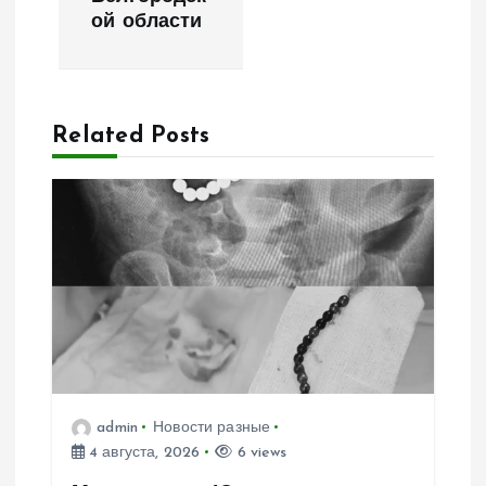
ой области
г
а
Related Posts
ц
и
я
п
о
з
admin
Новости разные
4 августа, 2026
6 views
а