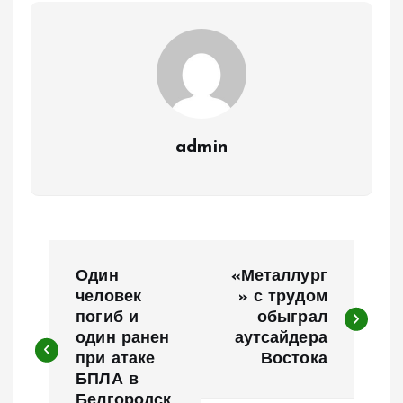
admin
Н
Один
«Металлург
а
человек
» с трудом
погиб и
обыграл
один ранен
аутсайдера
в
при атаке
Востока
БПЛА в
и
Белгородск