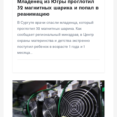
Младенец из Югры проглотил
п
32 магнитных шарика и попал в
реанимацию
и
В Сургуте врачи спасли младенца, который
проглотил 32 магнитных шарика. Как
с
сообщает региональный минздрав, в Центр
охраны материнства и детства экстренно
я
поступил ребенок в возрасте 1 года и 1
месяца…
м