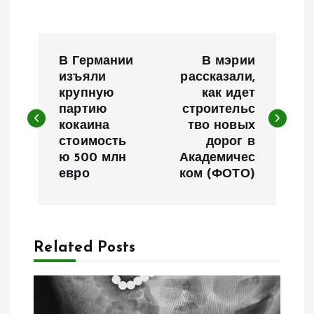
Н
В Германии
В мэрии
а
изъяли
рассказали,
крупную
как идет
партию
строительс
в
кокаина
тво новых
стоимость
дорог в
и
ю 500 млн
Академичес
евро
ком (ФОТО)
г
а
Related Posts
ц
и