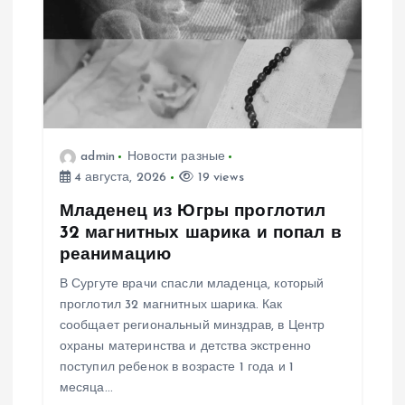
я
п
о
з
admin
Новости разные
4 августа, 2026
19 views
а
Младенец из Югры проглотил
п
32 магнитных шарика и попал в
реанимацию
и
В Сургуте врачи спасли младенца, который
проглотил 32 магнитных шарика. Как
с
сообщает региональный минздрав, в Центр
охраны материнства и детства экстренно
я
поступил ребенок в возрасте 1 года и 1
месяца…