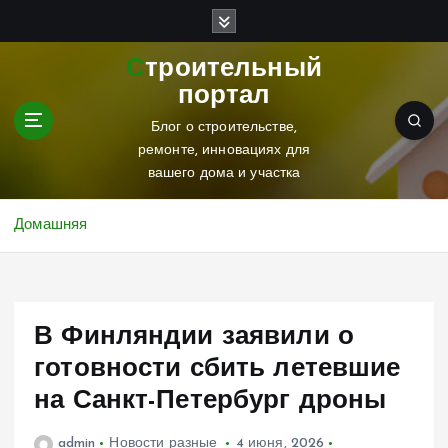
П
е
р
Строительный
е
портал
й
т
Блог о строительстве,
и
ремонте, инновациях для
к
вашего дома и участка
с
о
Домашняя
д
е
р
ж
В Финляндии заявили о
и
м
готовности сбить летевшие
о
на Санкт-Петербург дроны
м
у
admin
Новости разные
4 июня, 2026