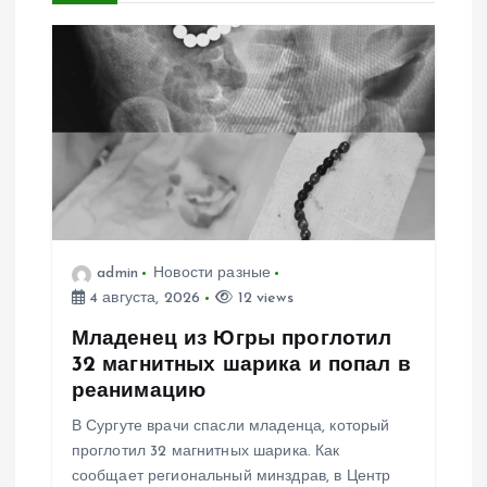
я
п
о
з
а
п
admin
Новости разные
4 августа, 2026
12 views
и
Младенец из Югры проглотил
с
32 магнитных шарика и попал в
реанимацию
я
В Сургуте врачи спасли младенца, который
проглотил 32 магнитных шарика. Как
м
сообщает региональный минздрав, в Центр