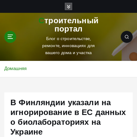
П
е
р
Строительный
е
портал
й
т
Блог о строительстве,
и
ремонте, инновациях для
к
вашего дома и участка
с
о
Домашняя
д
е
р
ж
В Финляндии указали на
и
м
игнорирование в ЕС данных
о
о биолабораториях на
м
у
Украине