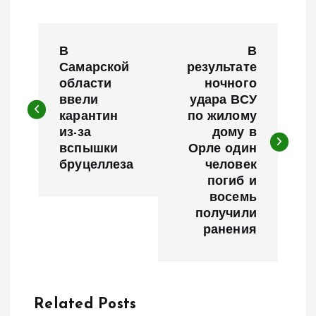
Н
В
В
а
Самарской
результате
области
ночного
ввели
удара ВСУ
в
карантин
по жилому
из-за
дому в
и
вспышки
Орле один
бруцеллеза
человек
г
погиб и
восемь
а
получили
ранения
ц
и
Related Posts