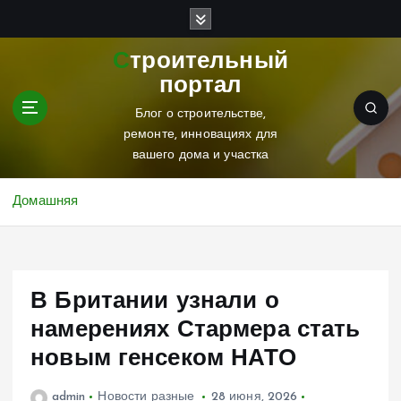
П
е
р
Строительный
е
портал
й
т
Блог о строительстве,
и
ремонте, инновациях для
к
вашего дома и участка
с
о
Домашняя
д
е
р
ж
В Британии узнали о
и
м
намерениях Стармера стать
о
новым генсеком НАТО
м
у
admin
Новости разные
28 июня, 2026