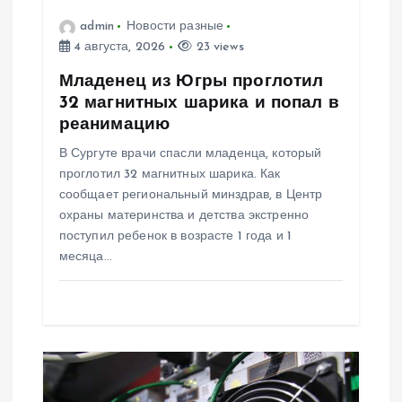
admin
Новости разные
а
4 августа, 2026
23 views
п
Младенец из Югры проглотил
32 магнитных шарика и попал в
и
реанимацию
В Сургуте врачи спасли младенца, который
с
проглотил 32 магнитных шарика. Как
сообщает региональный минздрав, в Центр
я
охраны материнства и детства экстренно
поступил ребенок в возрасте 1 года и 1
м
месяца…