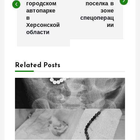
в
городском
поселка в
автопарке
зоне
и
в
спецоперац
Херсонской
ии
г
области
а
ц
Related Posts
и
я
п
о
з