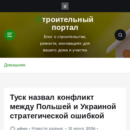
П
е
р
Строительный
е
портал
й
т
Блог о строительстве,
и
ремонте, инновациях для
к
вашего дома и участка
с
о
Домашняя
д
е
р
ж
Туск назвал конфликт
и
м
между Польшей и Украиной
о
стратегической ошибкой
м
у
admin
Новости разные
21 июня, 2026