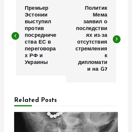
Н
Премьер
Политик
а
Эстонии
Мема
выступил
заявил о
против
последстви
в
посредниче
ях из-за
ства ЕС в
отсутствия
и
переговора
стремления
х РФ и
к
г
Украины
дипломати
и на G7
а
ц
Related Posts
и
я