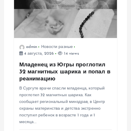
п
о
з
а
admin
Новости разные
4 августа, 2026
14 views
п
Младенец из Югры проглотил
и
32 магнитных шарика и попал в
реанимацию
с
В Сургуте врачи спасли младенца, который
проглотил 32 магнитных шарика. Как
я
сообщает региональный минздрав, в Центр
охраны материнства и детства экстренно
м
поступил ребенок в возрасте 1 года и 1
месяца…