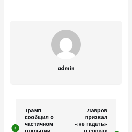
admin
Н
Трамп
Лавров
а
сообщил о
призвал
частичном
«не гадать»
открытии
о сроках