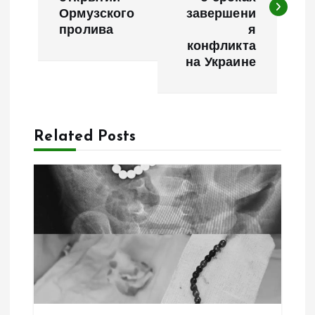
в
Ормузского
завершени
пролива
я
и
конфликта
на Украине
г
а
Related Posts
ц
и
я
п
о