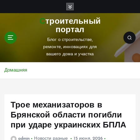
П
е
р
Строительный
е
портал
й
т
Блог о строительстве,
и
ремонте, инновациях для
к
вашего дома и участка
с
о
Домашняя
д
е
р
ж
Трое механизаторов в
и
м
Брянской области погибли
о
при ударе украинских БПЛА
м
у
admin
Новости разные
15 июня, 2026