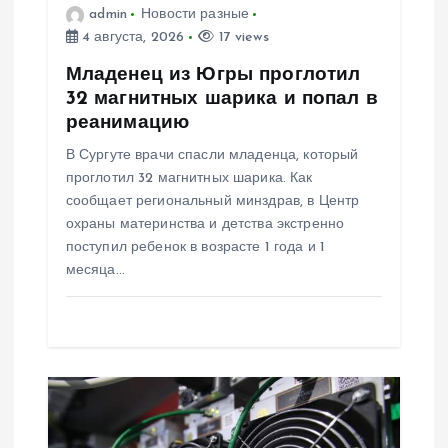
з
admin
Новости разные
4 августа, 2026
17 views
а
Младенец из Югры проглотил
п
32 магнитных шарика и попал в
реанимацию
и
В Сургуте врачи спасли младенца, который
проглотил 32 магнитных шарика. Как
с
сообщает региональный минздрав, в Центр
охраны материнства и детства экстренно
я
поступил ребенок в возрасте 1 года и 1
месяца…
м