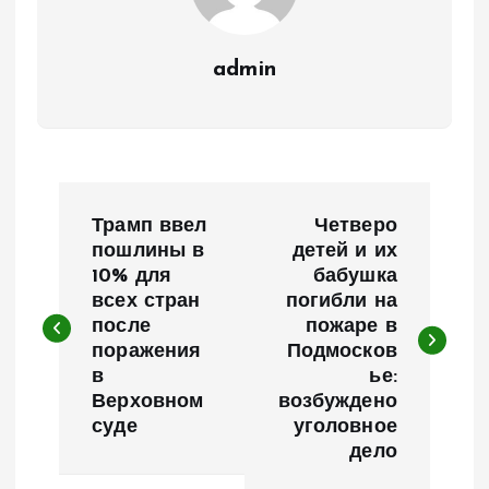
admin
Н
Трамп ввел
Четверо
а
пошлины в
детей и их
10% для
бабушка
всех стран
погибли на
в
после
пожаре в
поражения
Подмосков
и
в
ье:
Верховном
возбуждено
г
суде
уголовное
дело
а