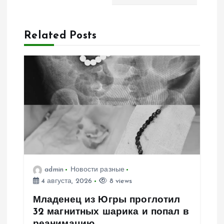
ц
Related Posts
и
я
п
о
з
а
admin
Новости разные
4 августа, 2026
8 views
п
Младенец из Югры проглотил
и
32 магнитных шарика и попал в