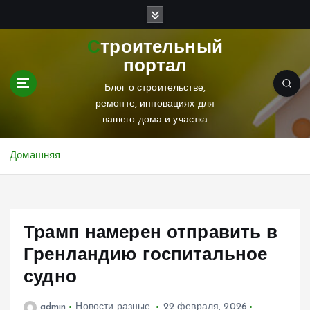
П
е
р
Строительный
е
портал
й
т
Блог о строительстве,
и
ремонте, инновациях для
к
вашего дома и участка
с
о
Домашняя
д
е
р
ж
Трамп намерен отправить в
и
м
Гренландию госпитальное
о
судно
м
у
admin
Новости разные
22 февраля, 2026