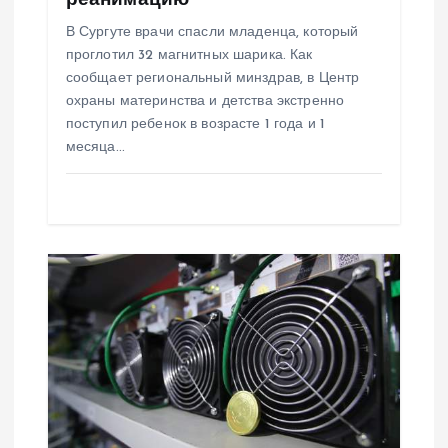
реанимацию
с
В Сургуте врачи спасли младенца, который
проглотил 32 магнитных шарика. Как
я
сообщает региональный минздрав, в Центр
охраны материнства и детства экстренно
м
поступил ребенок в возрасте 1 года и 1
месяца…