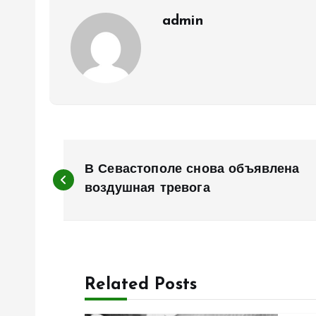
admin
Н
В Севастополе снова объявлена
а
воздушная тревога
в
и
Related Posts