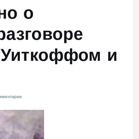
но о
разговоре
с Уиткоффом и
мментарии