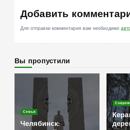
Добавить комментар
Для отправки комментария вам необходимо
авт
Вы пропустили
Соврем
Садо
для 
Современное строительство
терр
Керамогранит «под
котт
дерево»: стильное
сдел