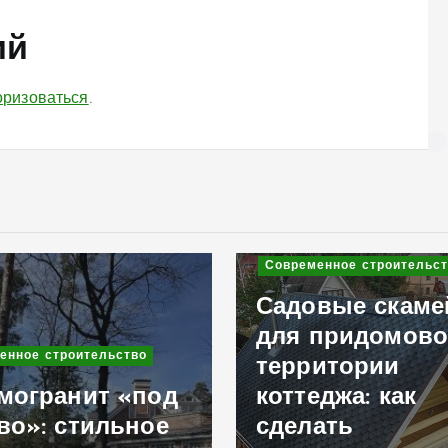
ий
оризоваться
.
енное строительство
вые скамейки
придомовой
Современное строительст
итории
еджа: как
Ремонт кровли:
ать
капитальное