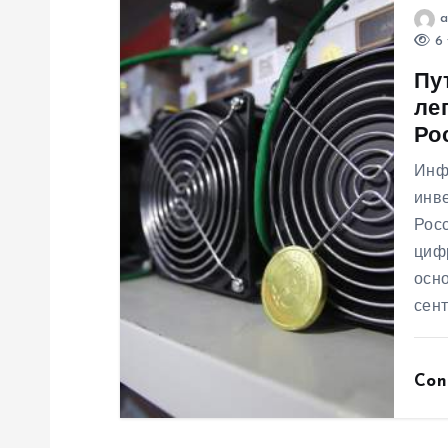
а
a
п
6 
Пу
и
ле
Ро
с
Инф
инв
я
Рос
циф
м
осно
сен
Con