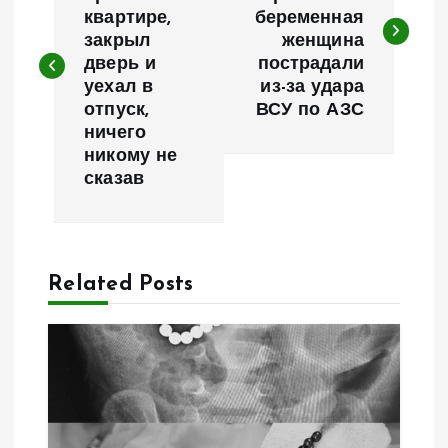
квартире,
беременная
в
закрыл
женщина
дверь и
пострадали
и
уехал в
из-за удара
отпуск,
ВСУ по АЗС
г
ничего
никому не
а
сказав
ц
и
Related Posts
я
п
о