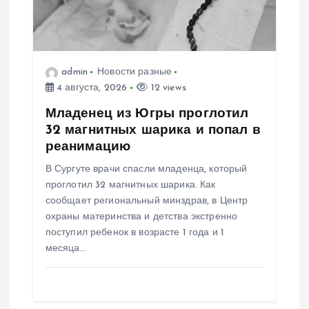
з
а
admin
Новости разные
п
4 августа, 2026
12 views
и
Младенец из Югры проглотил
32 магнитных шарика и попал в
с
реанимацию
В Сургуте врачи спасли младенца, который
я
проглотил 32 магнитных шарика. Как
сообщает региональный минздрав, в Центр
м
охраны материнства и детства экстренно
поступил ребенок в возрасте 1 года и 1
месяца…