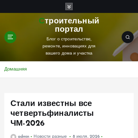
П
е
р
Строительный
е
портал
й
т
Блог о строительстве,
и
ремонте, инновациях для
к
вашего дома и участка
с
о
Домашняя
д
е
р
ж
Стали известны все
и
м
четвертьфиналисты
о
ЧМ-2026
м
у
admin
Новости разные
8 июля, 2026