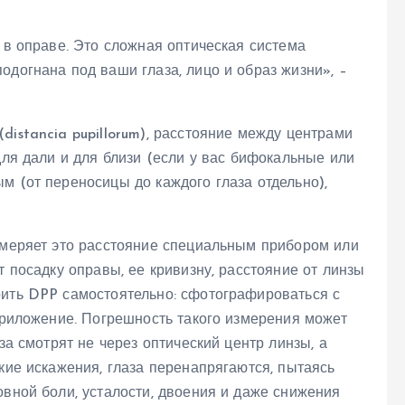
ы в оправе. Это сложная оптическая система
одогнана под ваши глаза, лицо и образ жизни», –
distancia pupillorum), расстояние между центрами
для дали и для близи (если у вас бифокальные или
м (от переносицы до каждого глаза отдельно),
измеряет это расстояние специальным прибором или
т посадку оправы, ее кривизну, расстояние от линзы
рить DPP самостоятельно: сфотографироваться с
 приложение. Погрешность такого измерения может
за смотрят не через оптический центр линзы, а
ские искажения, глаза перенапрягаются, пытаясь
овной боли, усталости, двоения и даже снижения