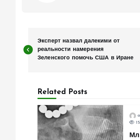
Н
Эксперт назвал далекими от
а
реальности намерения
Зеленского помочь США в Иране
в
и
Related Posts
г
a
а
15
Мл