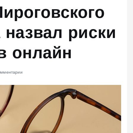
Пироговского
 назвал риски
в онлайн
омментарии