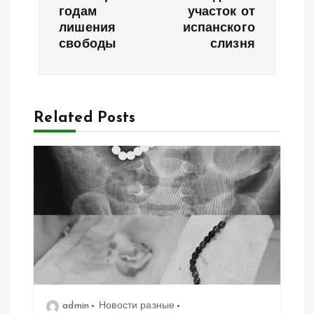
годам
участок от
и
лишения
испанского
свободы
слизня
г
а
Related Posts
ц
и
я
п
о
з
admin
Новости разные