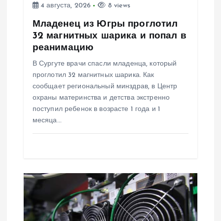
4 августа, 2026
8 views
а
Младенец из Югры проглотил
п
32 магнитных шарика и попал в
реанимацию
и
В Сургуте врачи спасли младенца, который
проглотил 32 магнитных шарика. Как
с
сообщает региональный минздрав, в Центр
охраны материнства и детства экстренно
я
поступил ребенок в возрасте 1 года и 1
месяца…
м