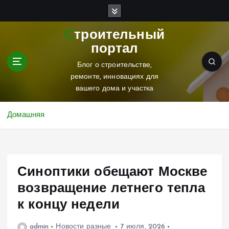
П
е
р
Строительный
е
портал
й
т
Блог о строительстве,
и
ремонте, инновациях для
к
вашего дома и участка
с
о
Домашняя
д
е
р
ж
Синоптики обещают Москве
и
м
возвращение летнего тепла
о
к концу недели
м
у
admin
Новости разные
7 июля, 2026