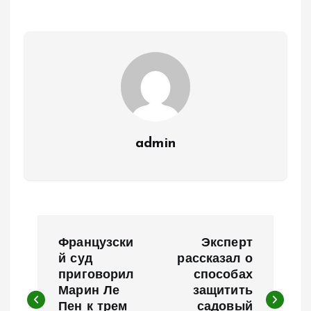
admin
Н
Французски
Эксперт
а
й суд
рассказал о
приговорил
способах
Марин Ле
защитить
в
Пен к трем
садовый