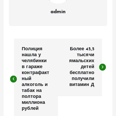
admin
Н
Полиция
Более 45,5
а
нашла у
тысячи
челябинки
ямальских
в гараже
детей
в
контрафакт
бесплатно
ный
получили
и
алкоголь и
витамин Д
табак на
г
полтора
миллиона
а
рублей