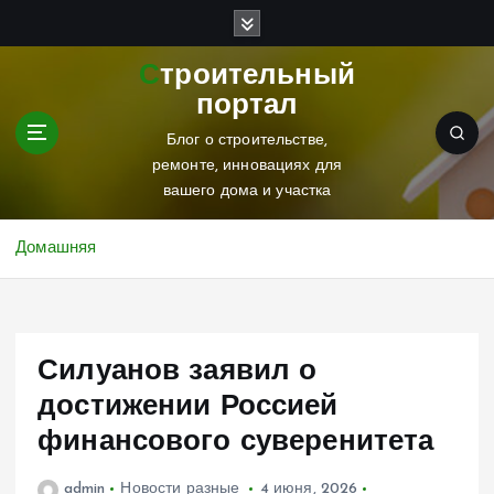
П
е
р
Строительный
е
портал
й
т
Блог о строительстве,
и
ремонте, инновациях для
к
вашего дома и участка
с
о
Домашняя
д
е
р
ж
Силуанов заявил о
и
м
достижении Россией
о
финансового суверенитета
м
у
admin
Новости разные
4 июня, 2026