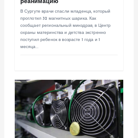
с
реанимацию
В Сургуте врачи спасли младенца, который
я
проглотил 32 магнитных шарика. Как
сообщает региональный минздрав, в Центр
м
охраны материнства и детства экстренно
поступил ребенок в возрасте 1 года и 1
месяца…