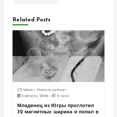
ц
и
Related Posts
я
п
о
з
а
admin
Новости разные
п
4 августа, 2026
6 views
и
Младенец из Югры проглотил
32 магнитных шарика и попал в