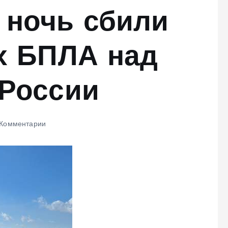
 ночь сбили
х БПЛА над
 России
Комментарии