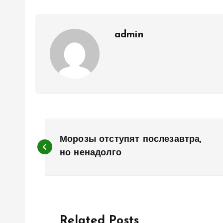
admin
Н
Морозы отступят послезавтра,
а
но ненадолго
в
и
Related Posts