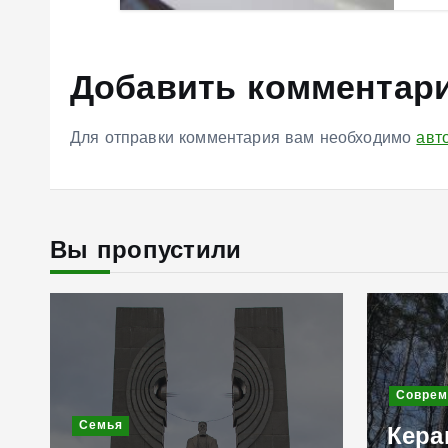
Добавить комментар
Для отправки комментария вам необходимо
авт
Вы пропустили
Соврем
Садо
для 
Современное строительство
терр
Керамогранит «под
котт