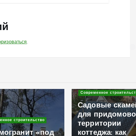
ий
оризоваться
.
енное строительство
вые скамейки
придомовой
Современное строительст
итории
еджа: как
Ремонт кровли: