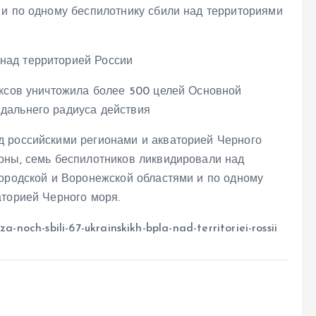
 и по одному беспилотнику сбили над территориями
ексов уничтожила более 500 целей Основной
дальнего радиуса действия
д российскими регионами и акваторией Черного
оны, семь беспилотников ликвидировали над
городской и Воронежской областями и по одному
аторией Черного моря.
a-noch-sbili-67-ukrainskikh-bpla-nad-territoriei-rossii