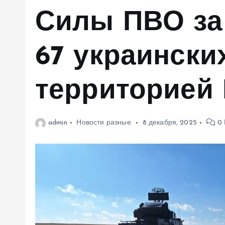
м
Силы ПВО за
у
67 украински
территорией
admin
Новости разные
8 декабря, 2025
0 