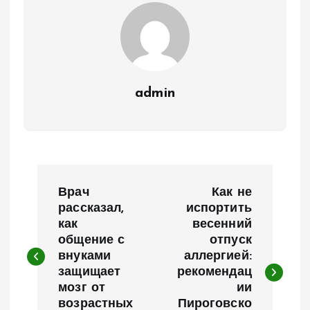
admin
Н
Врач
Как не
а
рассказал,
испортить
как
весенний
общение с
отпуск
в
внуками
аллергией:
защищает
рекомендац
и
мозг от
ии
возрастных
Пироговско