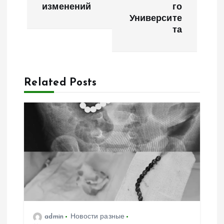
г
изменений
го
Университе
а
та
ц
и
Related Posts
я
п
о
з
а
admin
Новости разные