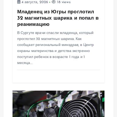
п
4 августа, 2026
18 views
и
Младенец из Югры проглотил
32 магнитных шарика и попал в
с
реанимацию
В Сургуте врачи спасли младенца, который
я
проглотил 32 магнитных шарика. Как
сообщает региональный минздрав, в Центр
м
охраны материнства и детства экстренно
поступил ребенок в возрасте 1 года и 1
месяца…