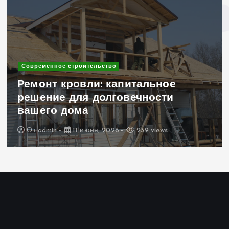
строительство
Современное 
ровли: капитальное
Клинкерн
 для долговечности
интерьер
дома
для уник
11 июня, 2026
239 views
От
admin