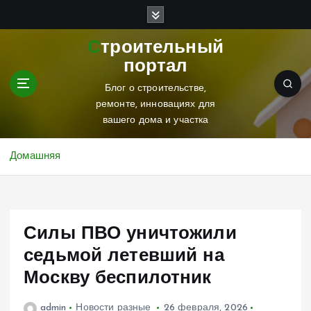
П
е
р
Строительный
е
портал
й
т
Блог о строительстве,
и
ремонте, инновациях для
к
вашего дома и участка
с
о
Домашняя
д
е
р
ж
Силы ПВО уничтожили
и
м
седьмой летевший на
о
Москву беспилотник
м
у
admin
Новости разные
26 февраля, 2026