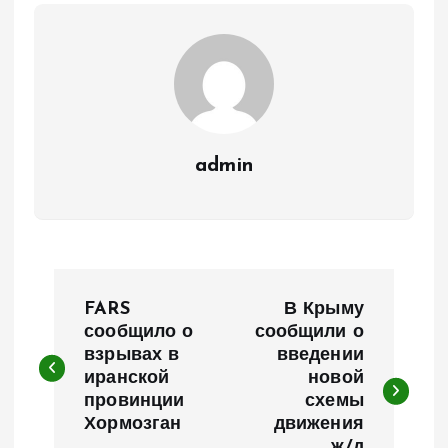
admin
Н
FARS
В Крыму
а
сообщило о
сообщили о
взрывах в
введении
иранской
новой
в
провинции
схемы
Хормозган
движения
и
ж/д