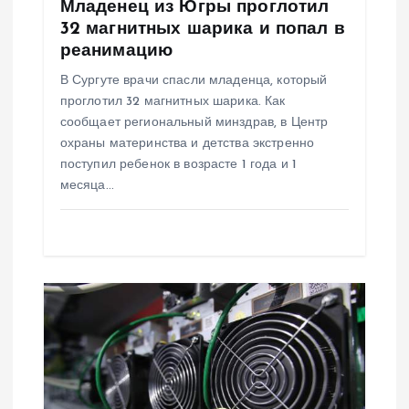
Младенец из Югры проглотил
п
32 магнитных шарика и попал в
реанимацию
и
В Сургуте врачи спасли младенца, который
проглотил 32 магнитных шарика. Как
с
сообщает региональный минздрав, в Центр
охраны материнства и детства экстренно
я
поступил ребенок в возрасте 1 года и 1
месяца…
м