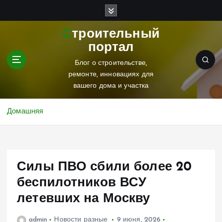
П
е
р
Строительный
е
портал
й
т
Блог о строительстве,
и
ремонте, инновациях для
к
вашего дома и участка
с
о
Домашняя
д
е
р
ж
Силы ПВО сбили более 20
и
м
беспилотников ВСУ
о
летевших на Москву
м
у
admin
Новости разные
9 июня, 2026