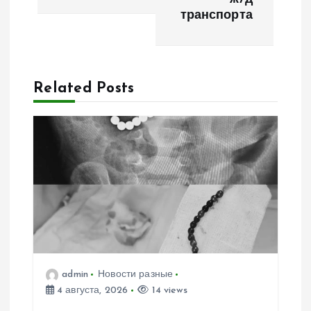
транспорта
г
а
Related Posts
ц
и
я
п
о
з
admin
Новости разные
4 августа, 2026
14 views
а