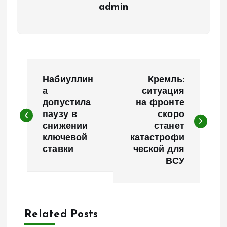
admin
Н
Набиуллин
Кремль:
а
а
ситуация
допустила
на фронте
паузу в
скоро
в
снижении
станет
ключевой
катастрофи
и
ставки
ческой для
ВСУ
г
а
Related Posts
ц