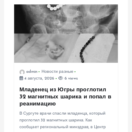
и
я
п
о
з
admin
Новости разные
4 августа, 2026
6 views
а
Младенец из Югры проглотил
п
32 магнитных шарика и попал в
реанимацию
и
В Сургуте врачи спасли младенца, который
проглотил 32 магнитных шарика. Как
с
сообщает региональный минздрав, в Центр