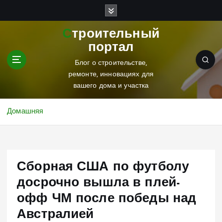
П
е
р
Строительный
е
портал
й
т
Блог о строительстве,
и
ремонте, инновациях для
к
вашего дома и участка
с
о
Домашняя
д
е
р
ж
Сборная США по футболу
и
м
досрочно вышла в плей-
о
офф ЧМ после победы над
м
у
Австралией