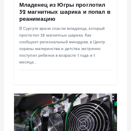
Младенец из Югры проглотил
п
32 магнитных шарика и попал в
реанимацию
и
В Сургуте врачи спасли младенца, который
проглотил 32 магнитных шарика. Как
с
сообщает региональный минздрав, в Центр
охраны материнства и детства экстренно
я
поступил ребенок в возрасте 1 года и 1
месяца…
м