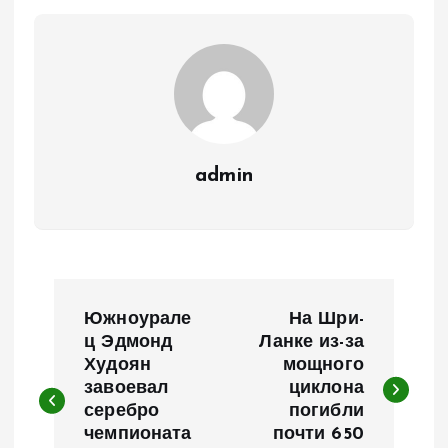
admin
Н
Южноурале
На Шри-
а
ц Эдмонд
Ланке из-за
Худоян
мощного
завоевал
циклона
в
серебро
погибли
чемпионата
почти 650