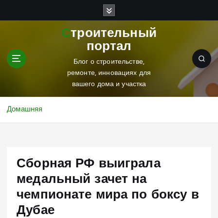
П
е
р
Строительный
е
портал
й
т
Блог о строительстве,
и
ремонте, инновациях для
к
вашего дома и участка
с
о
Домашняя
д
е
р
ж
Сборная РФ выиграла
и
м
медальный зачет на
о
чемпионате мира по боксу в
м
у
Дубае