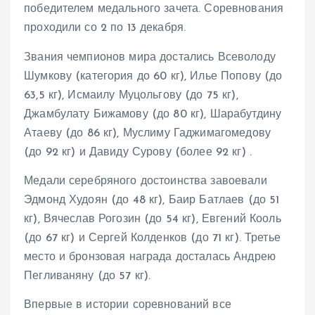
победителем медального зачета. Соревнования
проходили со 2 по 13 декабря.
Звания чемпионов мира достались Всеволоду
Шумкову (категория до 60 кг), Илье Попову (до
63,5 кг), Исмаилу Муцольгову (до 75 кг),
Джамбулату Бижамову (до 80 кг), Шарабутдину
Атаеву (до 86 кг), Муслиму Гаджимагомедову
(до 92 кг) и Давиду Сурову (более 92 кг) .
Медали серебряного достоинства завоевали
Эдмонд Худоян (до 48 кг), Баир Батлаев (до 51
кг), Вячеслав Рогозин (до 54 кг), Евгений Кооль
(до 67 кг) и Сергей Колденков (до 71 кг). Третье
место и бронзовая награда досталась Андрею
Пегливаняну (до 57 кг).
Впервые в истории соревнований все