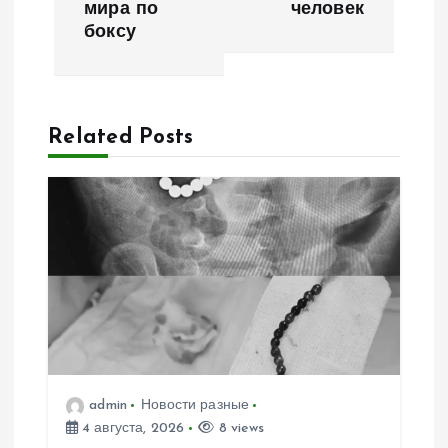
и
мира по
человек
боксу
г
а
Related Posts
ц
и
я
п
о
з
admin
Новости разные
4 августа, 2026
8 views
а