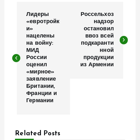
Н
Лидеры
Россельхоз
а
«евротройк
надзор
и»
остановил
нацелены
ввоз всей
в
на войну:
подкаранти
МИД
нной
и
России
продукции
оценил
из Армении
г
«мирное»
заявление
а
Британии,
Франции и
ц
Германии
и
я
Related Posts