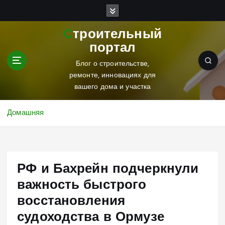
П
е
р
Строительный
е
портал
й
т
Блог о строительстве,
и
ремонте, инновациях для
к
вашего дома и участка
с
о
Домашняя
д
е
р
ж
РФ и Бахрейн подчеркнули
и
м
важность быстрого
о
восстановления
м
у
судоходства в Ормузе