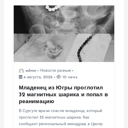
п
о
з
а
п
admin
Новости разные
и
4 августа, 2026
10 views
с
Младенец из Югры проглотил
32 магнитных шарика и попал в
я
реанимацию
В Сургуте врачи спасли младенца, который
м
проглотил 32 магнитных шарика. Как
сообщает региональный минздрав, в Центр