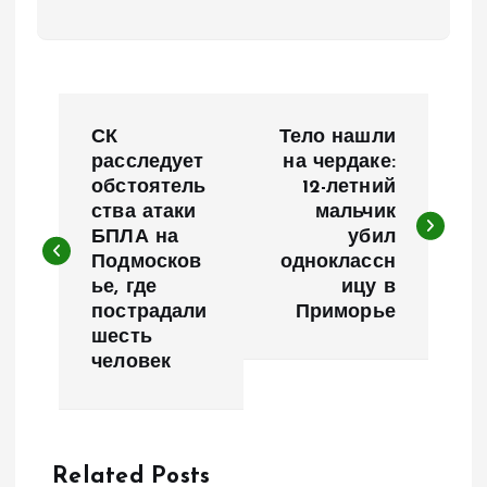
Н
СК
Тело нашли
а
расследует
на чердаке:
обстоятель
12-летний
ства атаки
мальчик
в
БПЛА на
убил
Подмосков
одноклассн
и
ье, где
ицу в
пострадали
Приморье
г
шесть
человек
а
ц
Related Posts