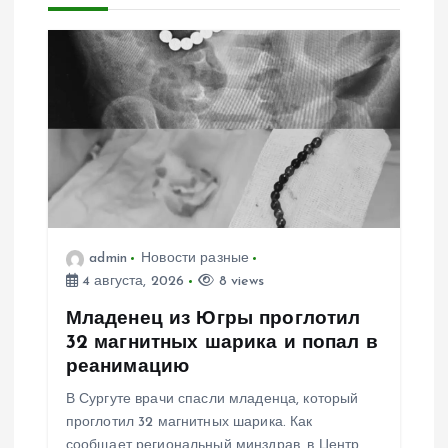
и
я
п
о
з
а
admin
Новости разные
4 августа, 2026
8 views
п
Младенец из Югры проглотил
и
32 магнитных шарика и попал в
реанимацию
с
В Сургуте врачи спасли младенца, который
проглотил 32 магнитных шарика. Как
я
сообщает региональный минздрав, в Центр