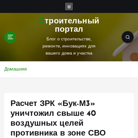
П
е
р
Строительный
е
портал
й
т
Блог о строительстве,
и
ремонте, инновациях для
к
вашего дома и участка
с
о
Домашняя
д
е
р
ж
Расчет ЗРК «Бук-М3»
и
м
уничтожил свыше 40
о
воздушных целей
м
у
противника в зоне СВО