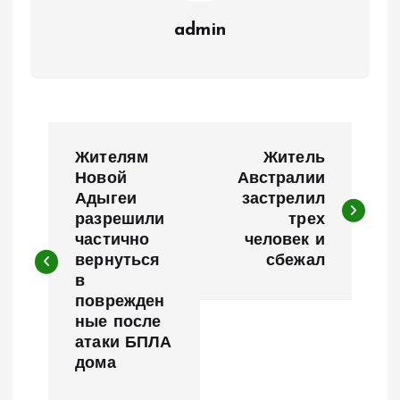
admin
Н
Жителям
Житель
а
Новой
Австралии
Адыгеи
застрелил
разрешили
трех
в
частично
человек и
вернуться
сбежал
и
в
поврежден
г
ные после
атаки БПЛА
а
дома