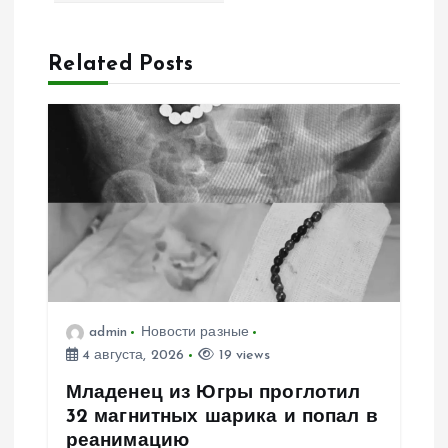
ц
и
Related Posts
я
п
о
з
а
admin
Новости разные
п
4 августа, 2026
19 views
и
Младенец из Югры проглотил
32 магнитных шарика и попал в
с
реанимацию