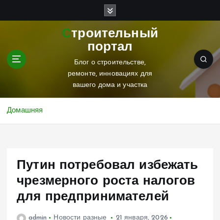
П
е
р
Строительный
е
портал
й
т
Блог о строительстве,
и
ремонте, инновациях для
к
вашего дома и участка
с
о
Домашняя
д
е
р
ж
Путин потребовал избежать
и
м
чрезмерного роста налогов
о
для предпринимателей
м
у
admin
Новости разные
21 января, 2026