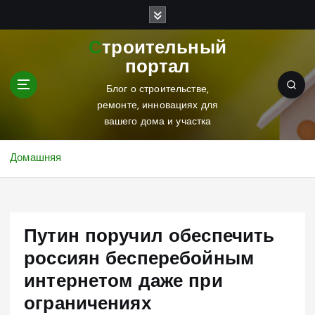
П
е
р
Строительный
е
портал
й
т
Блог о строительстве,
и
ремонте, инновациях для
к
вашего дома и участка
с
о
Домашняя
д
е
р
ж
Путин поручил обеспечить
и
м
россиян бесперебойным
о
интернетом даже при
м
у
ограничениях