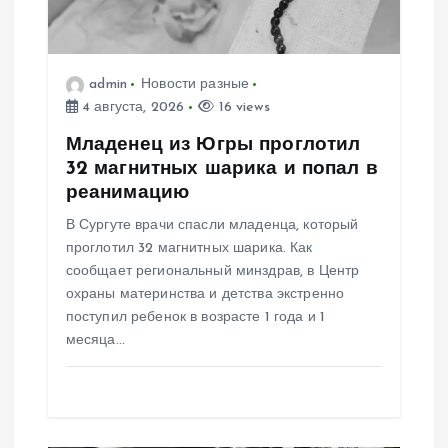
о
з
admin
Новости разные
4 августа, 2026
16 views
а
Младенец из Югры проглотил
32 магнитных шарика и попал в
п
реанимацию
В Сургуте врачи спасли младенца, который
и
проглотил 32 магнитных шарика. Как
сообщает региональный минздрав, в Центр
с
охраны материнства и детства экстренно
поступил ребенок в возрасте 1 года и 1
я
месяца…
м