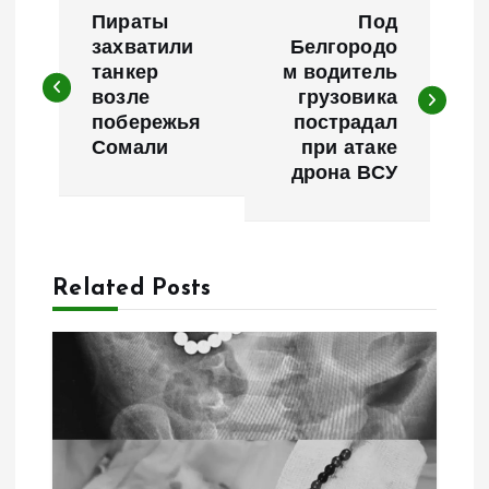
Н
Пираты
Под
а
захватили
Белгородо
танкер
м водитель
возле
грузовика
в
побережья
пострадал
Сомали
при атаке
и
дрона ВСУ
г
а
Related Posts
ц
и
я
п