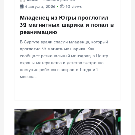
з
4 августа, 2026
10 views
а
Младенец из Югры проглотил
32 магнитных шарика и попал в
п
реанимацию
В Сургуте врачи спасли младенца, который
и
проглотил 32 магнитных шарика. Как
сообщает региональный минздрав, в Центр
с
охраны материнства и детства экстренно
поступил ребенок в возрасте 1 года и 1
я
месяца…
м