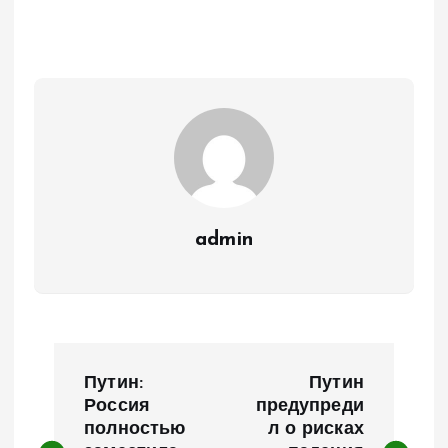
admin
Н
Путин:
Путин
а
Россия
предупреди
полностью
л о рисках