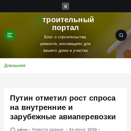
П
е
р
Строительный
е
портал
й
т
Блог о строительстве,
и
ремонте, инновациях для
к
вашего дома и участка
с
о
Домашняя
д
е
р
ж
Путин отметил рост спроса
и
м
на внутренние и
о
зарубежные авиаперевозки
м
у
admin
Новости разные
24 июня, 2026