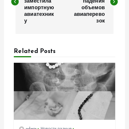
заместила
падения
в
импортную
объемов
авиатехник
авиаперево
и
у
зок
г
а
Related Posts
ц
и
я
п
о
admin
Новости разные