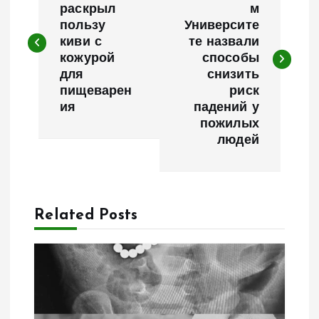
раскрыл
м
пользу
Университе
в
киви с
те назвали
кожурой
способы
и
для
снизить
пищеварен
риск
г
ия
падений у
пожилых
а
людей
ц
и
Related Posts
я
п
о