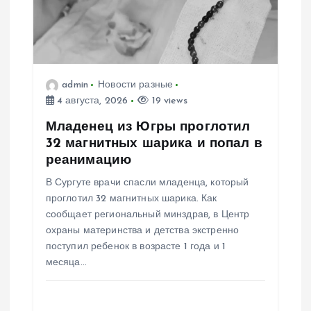
з
а
admin
Новости разные
п
4 августа, 2026
19 views
и
Младенец из Югры проглотил
32 магнитных шарика и попал в
с
реанимацию
В Сургуте врачи спасли младенца, который
я
проглотил 32 магнитных шарика. Как
сообщает региональный минздрав, в Центр
м
охраны материнства и детства экстренно
поступил ребенок в возрасте 1 года и 1
месяца…