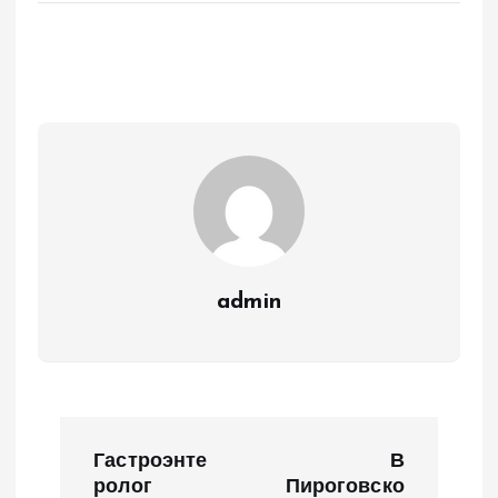
admin
Н
Гастроэнте
В
а
ролог
Пироговско