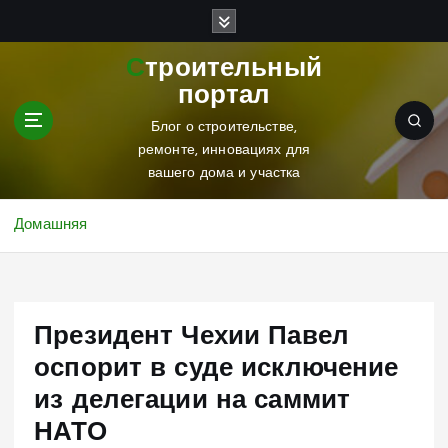
П
е
р
Строительный
е
портал
й
т
Блог о строительстве,
и
ремонте, инновациях для
к
вашего дома и участка
с
о
Домашняя
д
е
р
ж
Президент Чехии Павел
и
м
оспорит в суде исключение
о
из делегации на саммит
м
у
НАТО