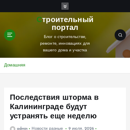
П
е
р
Строительный
е
портал
й
т
Блог о строительстве,
и
ремонте, инновациях для
к
вашего дома и участка
с
о
Домашняя
д
е
р
ж
Последствия шторма в
и
м
Калининграде будут
о
устранять еще неделю
м
у
admin
Новости разные
9 июля, 2026