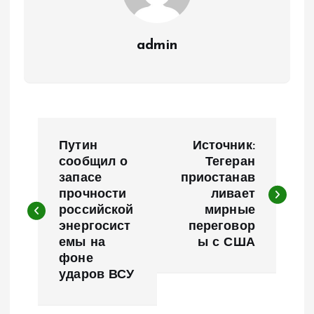
admin
Н
Путин
Источник:
а
сообщил о
Тегеран
запасе
приостанав
прочности
ливает
в
российской
мирные
энергосист
переговор
и
емы на
ы с США
фоне
г
ударов ВСУ
а