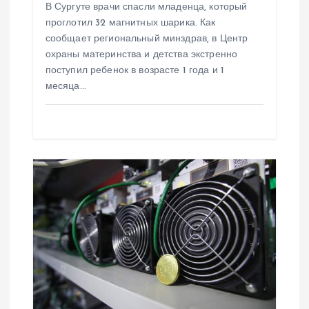
В Сургуте врачи спасли младенца, который
с
проглотил 32 магнитных шарика. Как
сообщает региональный минздрав, в Центр
я
охраны материнства и детства экстренно
поступил ребенок в возрасте 1 года и 1
м
месяца…