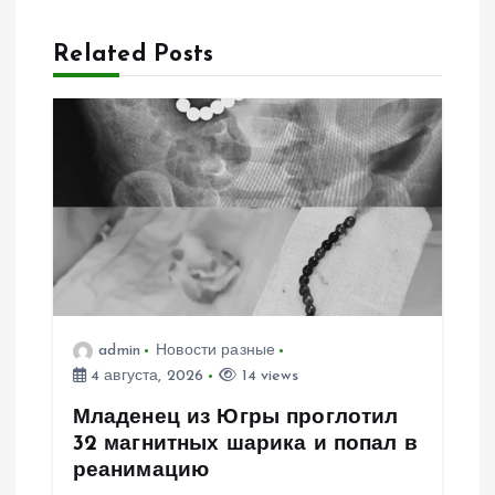
ц
Related Posts
и
я
п
о
з
admin
Новости разные
а
4 августа, 2026
14 views
п
Младенец из Югры проглотил
32 магнитных шарика и попал в
и
реанимацию