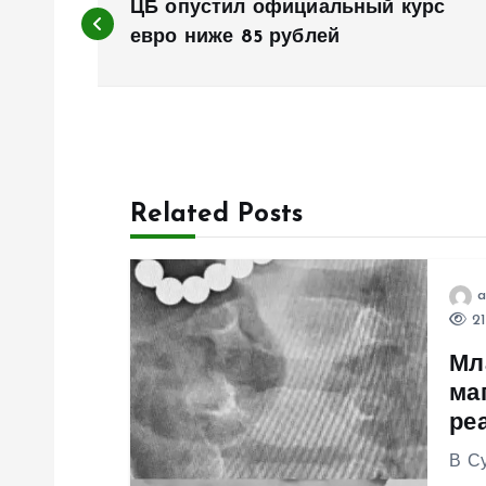
ЦБ опустил официальный курс
а
евро ниже 85 рублей
в
и
Related Posts
г
а
a
21
ц
Мл
ма
и
ре
я
В Су