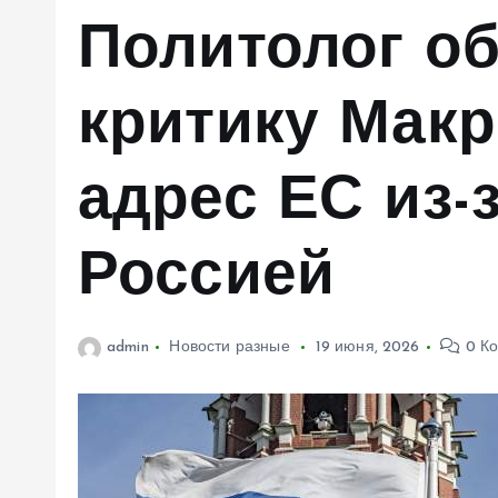
м
Политолог о
у
критику Макр
адрес ЕС из-з
Россией
admin
Новости разные
19 июня, 2026
0 К