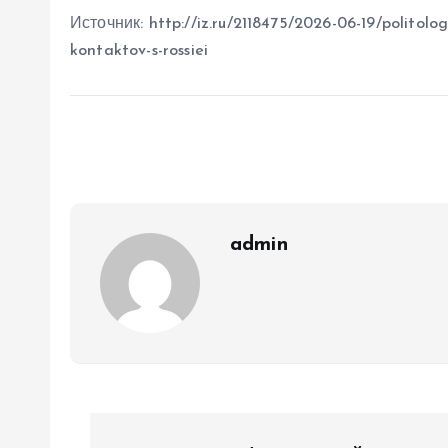
Источник: http://iz.ru/2118475/2026-06-19/politolog
kontaktov-s-rossiei
admin
Н