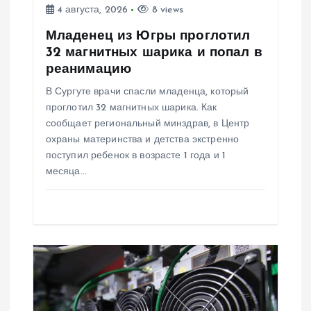
и
4 августа, 2026
8 views
с
Младенец из Югры проглотил
32 магнитных шарика и попал в
я
реанимацию
В Сургуте врачи спасли младенца, который
м
проглотил 32 магнитных шарика. Как
сообщает региональный минздрав, в Центр
охраны материнства и детства экстренно
поступил ребенок в возрасте 1 года и 1
месяца…