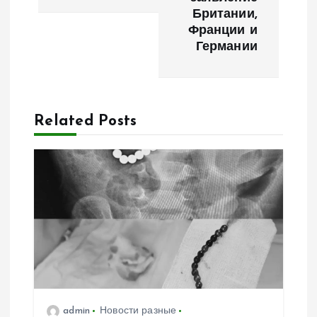
а
Британии,
Франции и
ц
Германии
и
я
Related Posts
п
о
з
а
п
admin
Новости разные