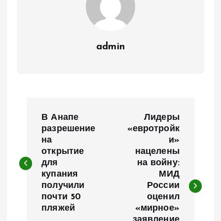
admin
Н
В Анапе
Лидеры
а
разрешение
«евротройк
на
и»
открытие
нацелены
в
для
на войну:
купания
МИД
и
получили
России
почти 50
оценил
г
пляжей
«мирное»
заявление