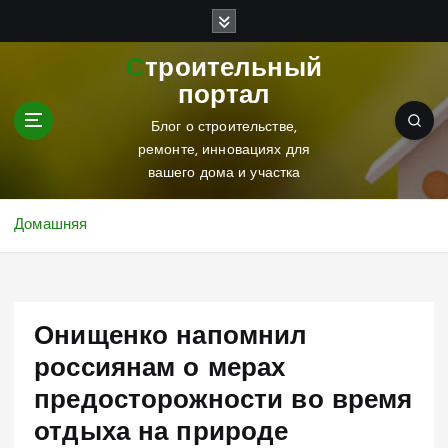
П
е
р
Строительный
е
портал
й
т
Блог о строительстве,
и
ремонте, инновациях для
к
вашего дома и участка
с
о
Домашняя
д
е
р
ж
Онищенко напомнил
и
м
россиянам о мерах
о
предосторожности во время
м
у
отдыха на природе