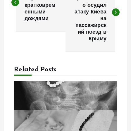
кратковрем
о осудил
в
енными
атаку Киева
дождями
на
и
пассажирск
ий поезд в
г
Крыму
а
ц
Related Posts
и
я
п
о