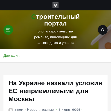
П
е
р
Строительный
е
портал
й
т
Блог о строительстве,
и
ремонте, инновациях для
к
вашего дома и участка
с
о
Домашняя
д
е
р
ж
На Украине назвали условия
и
м
ЕС неприемлемыми для
о
Москвы
м
у
admin
Новости разные
8 июня, 2026