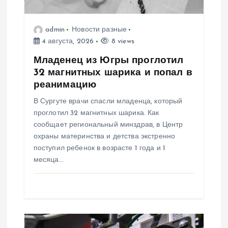
з
admin
Новости разные
а
4 августа, 2026
8 views
п
Младенец из Югры проглотил
32 магнитных шарика и попал в
и
реанимацию
В Сургуте врачи спасли младенца, который
с
проглотил 32 магнитных шарика. Как
сообщает региональный минздрав, в Центр
я
охраны материнства и детства экстренно
поступил ребенок в возрасте 1 года и 1
м
месяца…