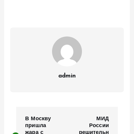
admin
Н
В Москву
МИД
а
пришла
России
жара с
решительн