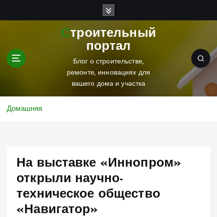
П
е
р
Строительный
е
портал
й
т
Блог о строительстве,
и
ремонте, инновациях для
к
вашего дома и участка
с
о
Домашняя
д
е
р
ж
На выставке «Иннопром»
и
м
открыли научно-
о
техническое общество
м
у
«Навигатор»