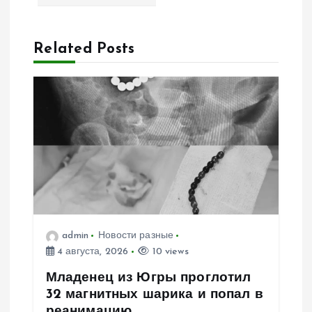
а
ц
Related Posts
и
я
п
о
з
admin
Новости разные
а
4 августа, 2026
10 views
п
Младенец из Югры проглотил
32 магнитных шарика и попал в
реанимацию