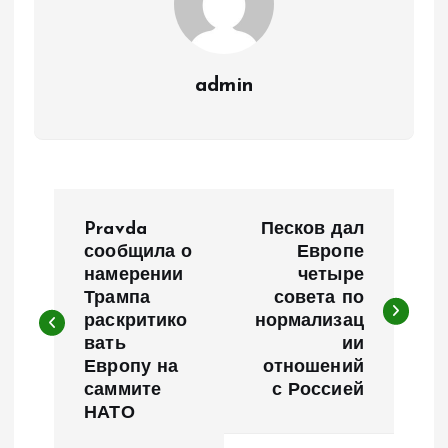
admin
Н
Pravda
Песков дал
а
сообщила о
Европе
намерении
четыре
Трампа
совета по
в
раскритико
нормализац
вать
ии
и
Европу на
отношений
саммите
с Россией
г
НАТО