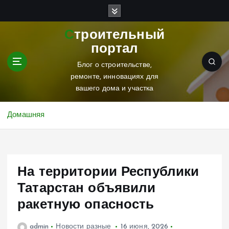
П
е
р
Строительный
е
портал
й
т
Блог о строительстве,
и
ремонте, инновациях для
к
вашего дома и участка
с
о
Домашняя
д
е
р
ж
На территории Республики
и
м
Татарстан объявили
о
ракетную опасность
м
у
admin
Новости разные
16 июня, 2026