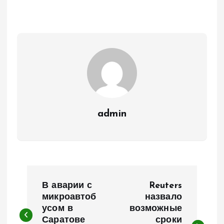
admin
Н
В аварии с
Reuters
а
микроавтоб
назвало
усом в
возможные
Саратове
сроки