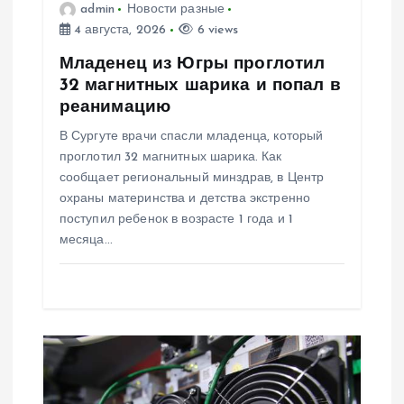
admin
Новости разные
4 августа, 2026
6 views
а
Младенец из Югры проглотил
п
32 магнитных шарика и попал в
реанимацию
и
В Сургуте врачи спасли младенца, который
проглотил 32 магнитных шарика. Как
с
сообщает региональный минздрав, в Центр
охраны материнства и детства экстренно
я
поступил ребенок в возрасте 1 года и 1
месяца…
м