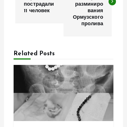
в
пострадали
разминиро
11 человек
вания
и
Ормузского
пролива
г
а
Related Posts
ц
и
я
п
о
з