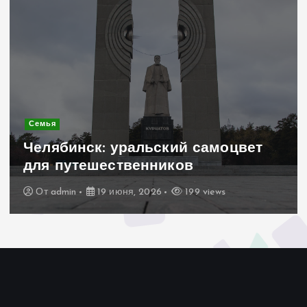
Современное строительство
Керамогранит «под де
 самоцвет
стильное и практично
в
для дачного домика
9 views
От
admin
19 июня, 2026
19