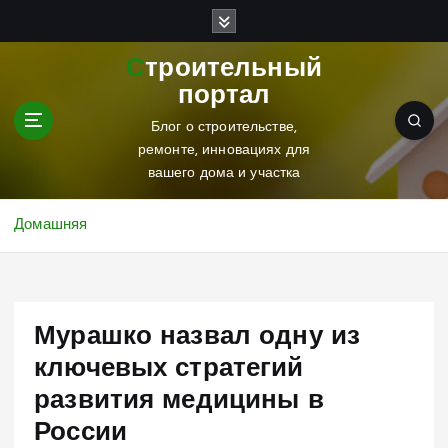
П
е
р
Строительный
е
портал
й
т
Блог о строительстве,
и
ремонте, инновациях для
к
вашего дома и участка
с
о
Домашняя
д
е
р
ж
Мурашко назвал одну из
и
м
ключевых стратегий
о
развития медицины в
м
у
России