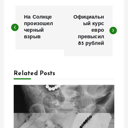
Н
На Солнце
Официальн
а
произошел
ый курс
черный
евро
взрыв
превысил
в
85 рублей
и
г
Related Posts
а
ц
и
я