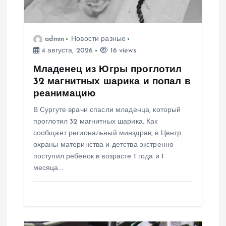
п
о
admin
Новости разные
4 августа, 2026
16 views
з
Младенец из Югры проглотил
32 магнитных шарика и попал в
а
реанимацию
В Сургуте врачи спасли младенца, который
п
проглотил 32 магнитных шарика. Как
сообщает региональный минздрав, в Центр
и
охраны материнства и детства экстренно
поступил ребенок в возрасте 1 года и 1
с
месяца…
я
м