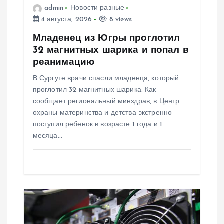
а
admin
Новости разные
4 августа, 2026
8 views
п
Младенец из Югры проглотил
и
32 магнитных шарика и попал в
реанимацию
с
В Сургуте врачи спасли младенца, который
проглотил 32 магнитных шарика. Как
я
сообщает региональный минздрав, в Центр
охраны материнства и детства экстренно
м
поступил ребенок в возрасте 1 года и 1
месяца…