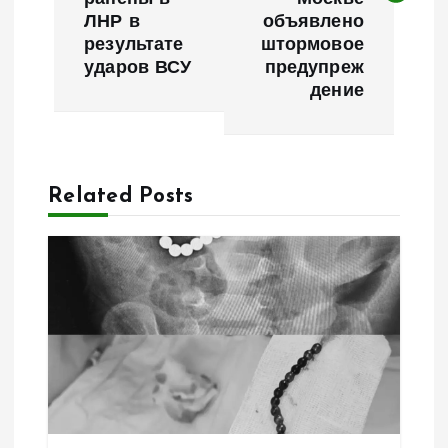
и
ЛНР в
объявлено
результате
штормовое
г
ударов ВСУ
предупреж
дение
а
ц
Related Posts
и
я
п
о
з