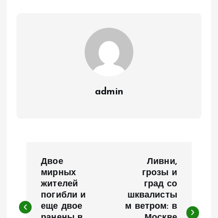
admin
Н
Двое
Ливни,
а
мирных
грозы и
жителей
град со
погибли и
шквалисты
в
еще двое
м ветром: в
ранены в
Москве