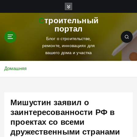
П
е
р
Строительный
е
портал
й
т
Блог о строительстве,
и
ремонте, инновациях для
к
вашего дома и участка
с
о
Домашняя
д
е
р
ж
Мишустин заявил о
и
м
заинтересованности РФ в
о
проектах со всеми
м
у
дружественными странами