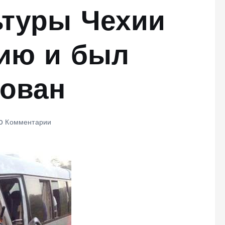
ьтуры Чехии
рию и был
рован
0 Комментарии