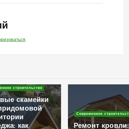
ий
оризоваться
.
енное строительство
вые скамейки
придомовой
Современное строительст
итории
еджа: как
Ремонт кровли: