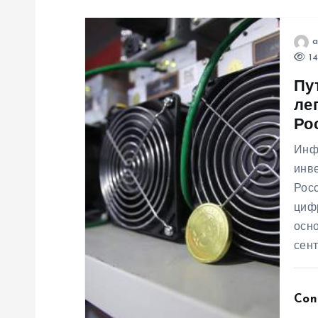
а
п
a
14
и
Пу
ле
с
Ро
Инф
я
инв
Рос
м
циф
осно
сен
Con