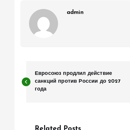
admin
Н
Евросоюз продлил действие
а
санкций против России до 2027
года
в
и
Related Posts