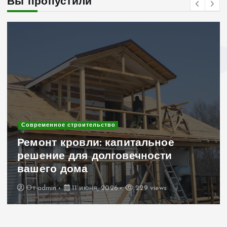
Вы пропустили
ьство
Современное строитель
: капитальное
Клинкерный ки
олговечности
интерьера и эк
для уникально
 2026
229 views
От
admin
6 июня, 