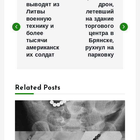
а
выводят из
дрон,
Литвы
летевший
военную
на здание
в
технику и
торгового
более
центра в
и
тысячи
Брянске,
американск
рухнул на
г
их солдат
парковку
а
ц
Related Posts
и
я
п