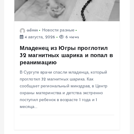
о
з
admin
Новости разные
а
4 августа, 2026
6 views
п
Младенец из Югры проглотил
32 магнитных шарика и попал в
и
реанимацию
В Сургуте врачи спасли младенца, который
с
проглотил 32 магнитных шарика. Как
сообщает региональный минздрав, в Центр
я
охраны материнства и детства экстренно
поступил ребенок в возрасте 1 года и 1
м
месяца…