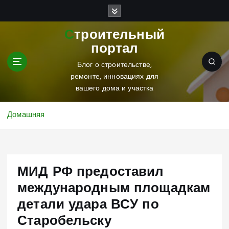
П
е
р
Строительный
е
портал
й
т
Блог о строительстве,
и
ремонте, инновациях для
к
вашего дома и участка
с
о
Домашняя
д
е
р
ж
МИД РФ предоставил
и
м
международным площадкам
о
детали удара ВСУ по
м
у
Старобельску