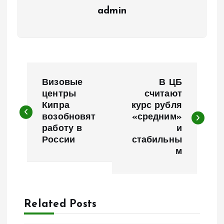
admin
Н
Визовые
В ЦБ
а
центры
считают
Кипра
курс рубля
возобновят
«средним»
в
работу в
и
России
стабильны
и
м
г
а
Related Posts
ц