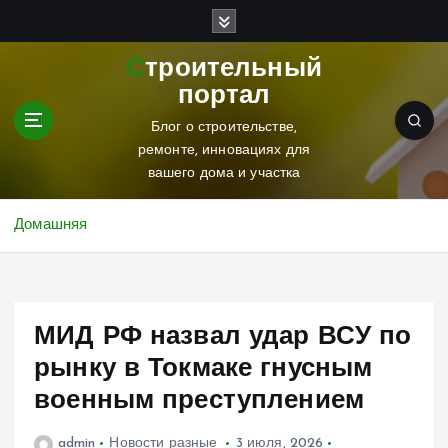
П
е
р
Строительный
е
портал
й
т
Блог о строительстве,
и
ремонте, инновациях для
к
вашего дома и участка
с
о
Домашняя
д
е
р
ж
МИД РФ назвал удар ВСУ по
и
м
рынку в Токмаке гнусным
о
военным преступлением
м
у
admin
Новости разные
3 июля, 2026