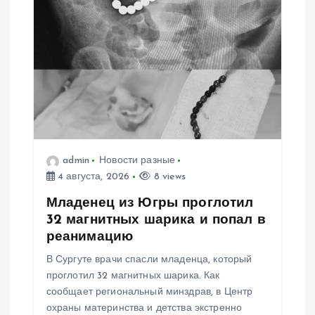
и
я
п
о
з
admin
Новости разные
4 августа, 2026
8 views
а
Младенец из Югры проглотил
32 магнитных шарика и попал в
п
реанимацию
В Сургуте врачи спасли младенца, который
и
проглотил 32 магнитных шарика. Как
сообщает региональный минздрав, в Центр
с
охраны материнства и детства экстренно