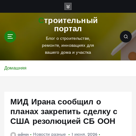
П
е
р
Строительный
е
портал
й
т
Блог о строительстве,
и
ремонте, инновациях для
к
вашего дома и участка
с
о
Домашняя
д
е
р
ж
МИД Ирана сообщил о
и
м
планах закрепить сделку с
о
США резолюцией СБ ООН
м
у
admin
Новости разные
1 июня, 2026