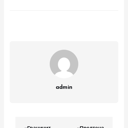
admin
Н