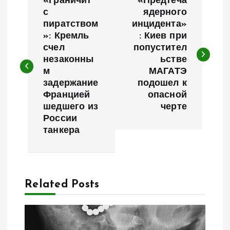
«Граничит
«Предтеча
а
с
ядерного
пиратством
инцидента»
»: Кремль
: Киев при
в
счел
попустител
незаконны
ьстве
и
м
МАГАТЭ
задержание
подошел к
г
Францией
опасной
шедшего из
черте
а
России
танкера
ц
и
Related Posts
я
п