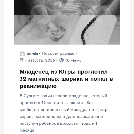
о
з
а
п
admin
Новости разные
4 августа, 2026
10 views
и
Младенец из Югры проглотил
с
32 магнитных шарика и попал в
реанимацию
я
В Сургуте врачи спасли младенца, который
проглотил 32 магнитных шарика. Как
м
сообщает региональный минздрав, в Центр
охраны материнства и детства экстренно
поступил ребенок в возрасте 1 года и 1
месяца…