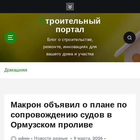
П
е
р
Строительный
е
портал
й
т
Блог о строительстве,
и
ремонте, инновациях для
к
вашего дома и участка
с
о
Домашняя
д
е
р
ж
Макрон объявил о плане по
и
м
сопровождению судов в
о
Ормузском проливе
м
у
admin
Новости разные
9 марта, 2026