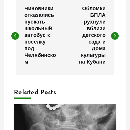
Н
Чиновники
Обломки
а
отказались
БПЛА
пускать
рухнули
школьный
вблизи
в
автобус к
детского
поселку
сада и
и
под
Дома
Челябинско
культуры
г
м
на Кубани
а
ц
Related Posts
и
я