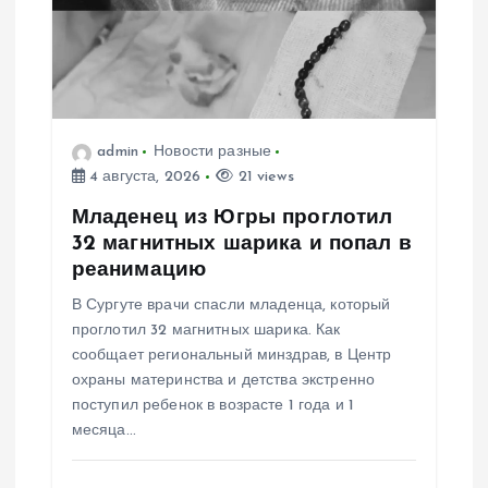
п
о
з
admin
Новости разные
а
4 августа, 2026
21 views
п
Младенец из Югры проглотил
32 магнитных шарика и попал в
и
реанимацию
В Сургуте врачи спасли младенца, который
с
проглотил 32 магнитных шарика. Как
сообщает региональный минздрав, в Центр
я
охраны материнства и детства экстренно
поступил ребенок в возрасте 1 года и 1
м
месяца…