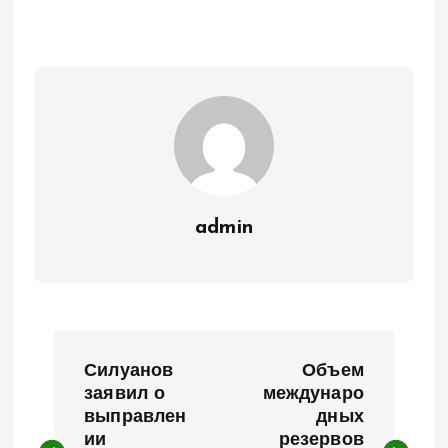
admin
Н
Силуанов
Объем
а
заявил о
междунаро
выправлен
дных
ии
резервов