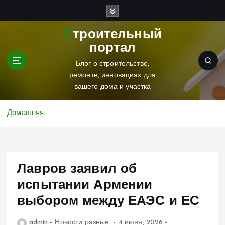
П
е
р
Строительный
е
портал
й
т
Блог о строительстве,
и
ремонте, инновациях для
к
вашего дома и участка
с
о
Домашняя
д
е
р
ж
Лавров заявил об
и
м
испытании Армении
о
выбором между ЕАЭС и ЕС
м
у
admin
Новости разные
4 июня, 2026