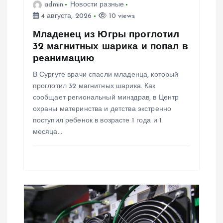
admin
Новости разные
4 августа, 2026
10 views
а
Младенец из Югры проглотил
п
32 магнитных шарика и попал в
реанимацию
и
В Сургуте врачи спасли младенца, который
проглотил 32 магнитных шарика. Как
с
сообщает региональный минздрав, в Центр
охраны материнства и детства экстренно
я
поступил ребенок в возрасте 1 года и 1
месяца…
м