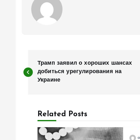
Н
Трамп заявил о хороших шансах
а
добиться урегулирования на
Украине
в
и
Related Posts
г
a