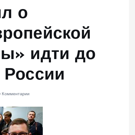
л о
вропейской
ны» идти до
 России
 Комментарии