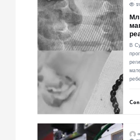
а
21
Мл
ц
ма
ре
и
В Су
я
прог
рег
мате
п
ребе
о
Con
з
а
a