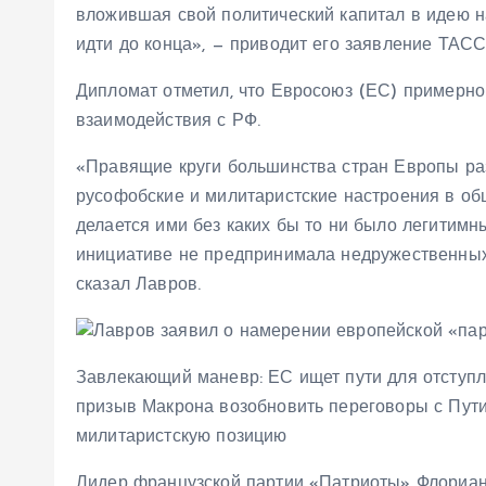
вложившая свой политический капитал в идею н
идти до конца», — приводит его заявление ТАСС
Дипломат отметил, что Евросоюз (ЕС) примерно 
взаимодействия с РФ.
«Правящие круги большинства стран Европы раз
русофобские и милитаристские настроения в общ
делается ими без каких бы то ни было легитимн
инициативе не предпринимала недружественных
сказал Лавров.
Завлекающий маневр: ЕС ищет пути для отступл
призыв Макрона возобновить переговоры с Пути
милитаристскую позицию
Лидер французской партии «Патриоты» Флориан 