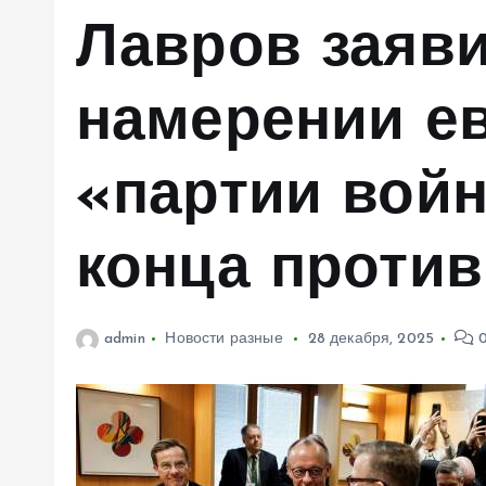
м
Лавров заяви
у
намерении е
«партии вой
конца против
admin
Новости разные
28 декабря, 2025
0