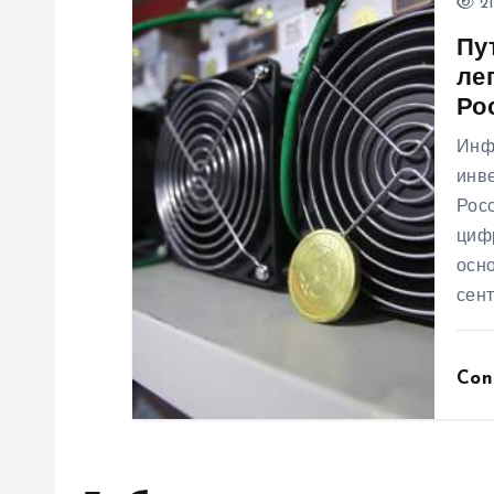
п
21
Пу
и
ле
Ро
с
Инф
инв
я
Рос
циф
м
осно
сен
Con