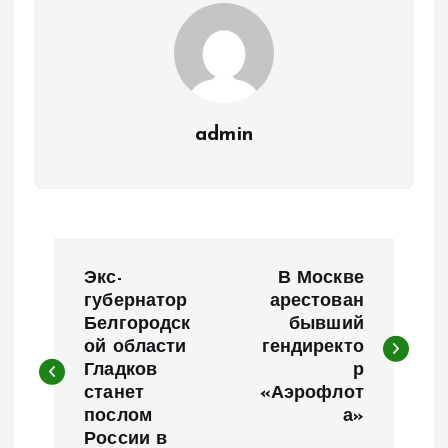
admin
Н
Экс-
В Москве
а
губернатор
арестован
Белгородск
бывший
ой области
гендиректо
в
Гладков
р
станет
«Аэрофлот
и
послом
а»
России в