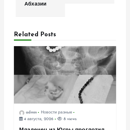
г
Абхазии
а
ц
Related Posts
и
я
п
о
з
admin
Новости разные
а
4 августа, 2026
8 views