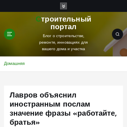
П
е
р
Строительный
е
портал
й
т
Блог о строительстве,
и
ремонте, инновациях для
к
вашего дома и участка
с
о
Домашняя
д
е
р
ж
Лавров объяснил
и
м
иностранным послам
о
значение фразы «работайте,
м
у
братья»