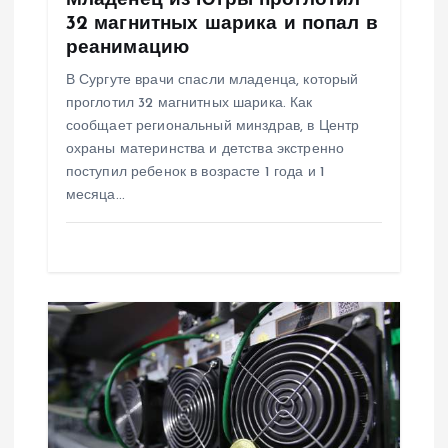
п
Младенец из Югры проглотил
32 магнитных шарика и попал в
и
реанимацию
В Сургуте врачи спасли младенца, который
с
проглотил 32 магнитных шарика. Как
сообщает региональный минздрав, в Центр
я
охраны материнства и детства экстренно
поступил ребенок в возрасте 1 года и 1
м
месяца…