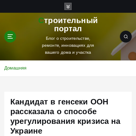
П
е
р
Строительный
е
портал
й
т
Блог о строительстве,
и
ремонте, инновациях для
к
вашего дома и участка
с
о
Домашняя
д
е
р
ж
Кандидат в генсеки ООН
и
м
рассказала о способе
о
урегулирования кризиса на
м
у
Украине