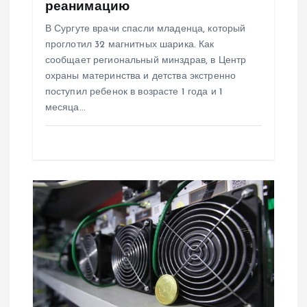
и
реанимацию
В Сургуте врачи спасли младенца, который
с
проглотил 32 магнитных шарика. Как
сообщает региональный минздрав, в Центр
я
охраны материнства и детства экстренно
поступил ребенок в возрасте 1 года и 1
м
месяца…