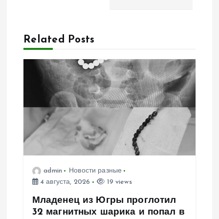
а
ц
Related Posts
и
я
п
о
з
admin
Новости разные
а
4 августа, 2026
19 views
п
Младенец из Югры проглотил
32 магнитных шарика и попал в