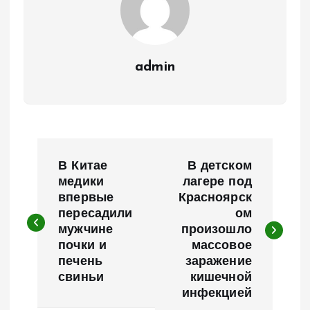
admin
Н
В Китае
В детском
а
медики
лагере под
впервые
Красноярск
пересадили
ом
в
мужчине
произошло
почки и
массовое
и
печень
заражение
свиньи
кишечной
г
инфекцией