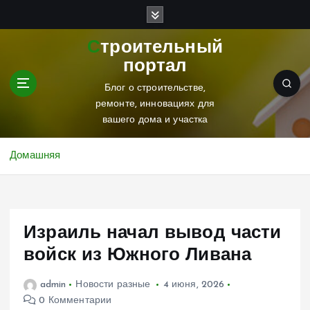
П
е
р
Строительный
е
портал
й
т
Блог о строительстве,
и
ремонте, инновациях для
к
вашего дома и участка
с
о
Домашняя
д
е
р
ж
Израиль начал вывод части
и
м
войск из Южного Ливана
о
м
admin
Новости разные
4 июня, 2026
у
0 Комментарии