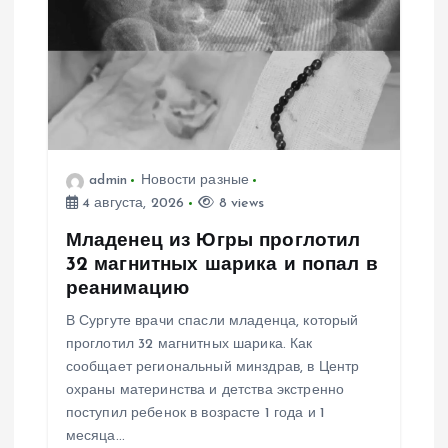
п
о
з
а
admin
Новости разные
п
4 августа, 2026
8 views
и
Младенец из Югры проглотил
32 магнитных шарика и попал в
с
реанимацию
В Сургуте врачи спасли младенца, который
я
проглотил 32 магнитных шарика. Как
сообщает региональный минздрав, в Центр
м
охраны материнства и детства экстренно
поступил ребенок в возрасте 1 года и 1
месяца…