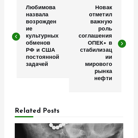
Н
Любимова
Новак
а
назвала
отметил
возрожден
важную
ие
роль
в
культурных
соглашения
обменов
ОПЕК+ в
и
РФ и США
стабилизац
постоянной
ии
г
задачей
мирового
рынка
а
нефти
ц
и
Related Posts
я