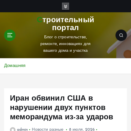
П
е
р
Строительный
е
портал
й
т
Блог о строительстве,
и
ремонте, инновациях для
к
вашего дома и участка
с
о
Домашняя
д
е
р
ж
Иран обвинил США в
и
м
нарушении двух пунктов
о
меморандума из-за ударов
м
у
admin
Новости разные
8 июля, 2026