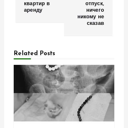
квартир в
отпуск,
г
аренду
ничего
никому не
а
сказав
ц
и
Related Posts
я
п
о
з
а