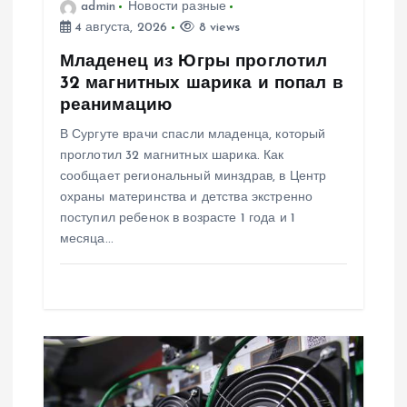
admin
Новости разные
п
4 августа, 2026
8 views
и
Младенец из Югры проглотил
32 магнитных шарика и попал в
с
реанимацию
В Сургуте врачи спасли младенца, который
я
проглотил 32 магнитных шарика. Как
сообщает региональный минздрав, в Центр
м
охраны материнства и детства экстренно
поступил ребенок в возрасте 1 года и 1
месяца…