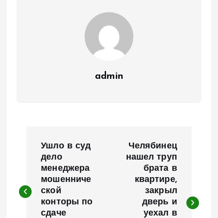
admin
Н
Ушло в суд
Челябинец
а
дело
нашел труп
менеджера
брата в
мошенниче
квартире,
в
ской
закрыл
конторы по
дверь и
и
сдаче
уехал в